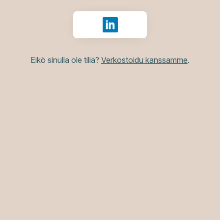
Kirjaudu sisään tunnuksilla Li
Eikö sinulla ole tiliä?
Verkostoidu kanssamme
.