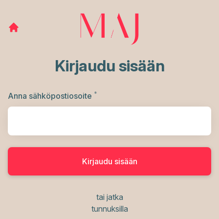
Kirjaudu sisään
*
Vaaditaan
Anna sähköpostiosoite
Kirjaudu sisään
tai jatka
tunnuksilla