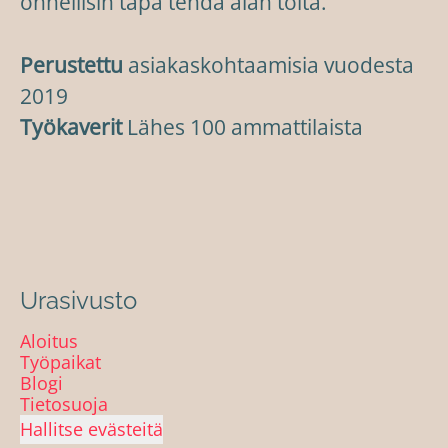
onnellisin tapa tehdä alan töitä.
Perustettu
asiakaskohtaamisia vuodesta
2019
Työkaverit
Lähes 100 ammattilaista
Urasivusto
Aloitus
Työpaikat
Blogi
Tietosuoja
Hallitse evästeitä