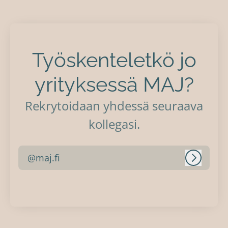
Työskenteletkö jo
yrityksessä MAJ?
Rekrytoidaan yhdessä seuraava
kollegasi.
@maj.fi
Kirjaudu