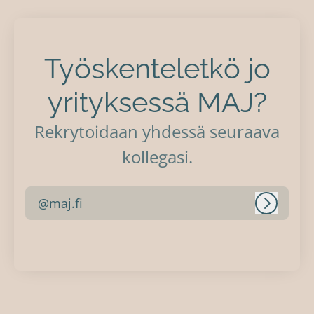
Työskenteletkö jo
yrityksessä MAJ?
Rekrytoidaan yhdessä seuraava
kollegasi.
@maj.fi
Kirjaudu