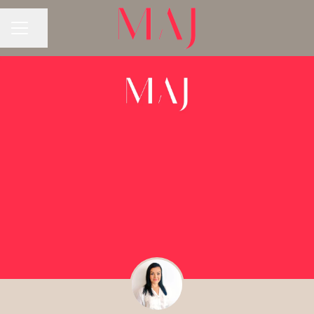
Jaa sivu
URAVALIKKO